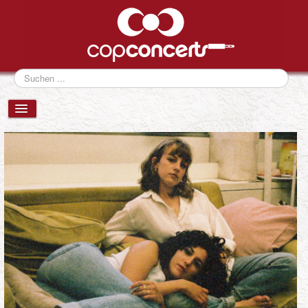
Suchen
...
VERANSTALTUNGEN
NEWS
FESTIVALS
ÜBER UNS
eventCONSULTING