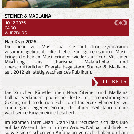
STEINER & MADLAINA
10.12.2026
CAIRO
WÜRZBURG
Nah Dran 2026
Die Liebe zur Musik hat sie auf dem Gymnasium
zusammengebracht, die Liebe zur gemeinsamen Musik
bringt die beiden Musikerinnen wieder auf Tour. Mit einer
Mischung aus Charisma, Melancholie und
unerschütterlicher Energie begeistern Steiner & Madlaina
seit 2012 ein stetig wachsendes Publikum.
T I C K E T S
Die Züricher Künstlerinnen Nora Steiner und Madlaina
Pollina verbinden poetische Texte mit mehrstimmigem
Gesang und modernen Folk- und Indierock-Elementen zu
einem ganz eigenen Sound, der ihnen seit Jahren eine
wachsende Fangemeinde beschert.
Im Rahmen ihrer „Nah Dran"-Tour reduziert sich das Duo
auf das Wesentliche in intimen Venues. Nahbar und direkt –
so wie sie es schon von Anfang an gemacht haben und am