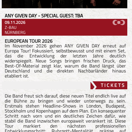
ANY GIVEN DAY - SPECIAL GUEST: TBA
09.11.2026
Z-BAU
NÜRNBERG
EUROPEAN TOUR 2026
Im November 2026 gehen ANY GIVEN DAY erneut auf
Europa Tour! Fokussiert, selbstbewusst und mit einem Set,
das die Entwicklung der letzten Jahre deutlich
widerspiegelt. Neue Songs bringen frischen Druck, das
Best-Of-Material zeigt klar, warum die Band längst über
Deutschland und die direkten Nachbarländer hinaus
etabliert ist.
T I C K E T S
Die Band freut sich darauf, diese neuen Titel endlich live auf
die Bühne zu bringen und wieder unterwegs zu sein.
Erstmals stehen Headline-Shows in London, Budapest,
Stockholm und Kopenhagen auf dem Plan. Ein konsequenter
Schritt nach vorn und ein deutliches Zeichen dafür, wie
stabil die Band inzwischen europaweit verankert ist. Diese
Tour markiert den nächsten professionellen
Entwicklungsschritt: Ruhrpott-Mentalität, präzise auf