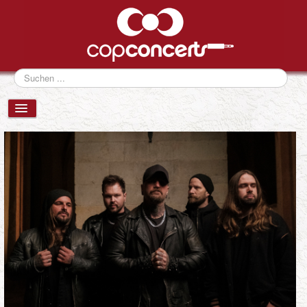
Suchen
...
VERANSTALTUNGEN
NEWS
FESTIVALS
ÜBER UNS
eventCONSULTING