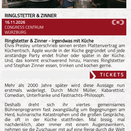
RINGLSTETTER & ZINNER
16.11.2026
CONGRESS CENTRUM
WÜRZBURG
Ringlstetter & Zinner - irgendwas mit Küche
Elvis Presley unterschrieb seinen ersten Plattenvertrag am
Küchentisch, Apple wurde in der Küche gegründet und jede
anständige Party endet früher oder später in der Küche.
Und, das kommt erschwerend hinzu, Hannes Ringlstetter
und Stephan Zinner essen, trinken und kochen gerne.
T I C K E T S
Mehr als 2000 Jahre später wird diese Aussage nun
erstmals widerlegt. Durch Michl Müller, Kabarettist,
Comedian, Unterfranke und Fastnachts-Philosoph.
Deshalb dreht sich ihr viertes gemeinsames
Bühnenprogramm fast zwangsläufig um Begegnungen am
Herd, kulinarische Katastrophen und die großen Gespräche,
die oft in der Küche stattfinden. Mal bissig, mal
nachdenklich, aber immer mit einem Augenzwinkern,
nehmen sie die Zuschauer mit auf eine Reise durch die Welt