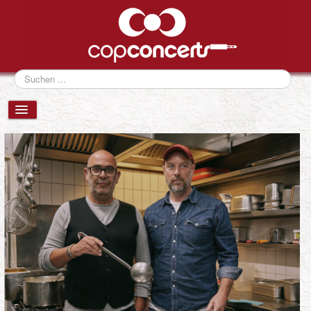
Suchen
...
VERANSTALTUNGEN
NEWS
FESTIVALS
ÜBER UNS
eventCONSULTING