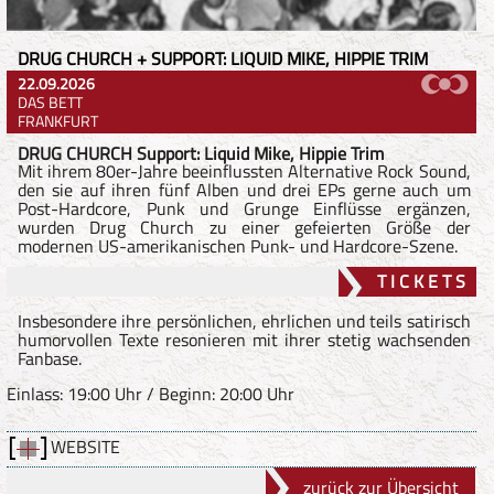
DRUG CHURCH + SUPPORT: LIQUID MIKE, HIPPIE TRIM
22.09.2026
DAS BETT
FRANKFURT
DRUG CHURCH Support: Liquid Mike, Hippie Trim
Mit ihrem 80er-Jahre beeinflussten Alternative Rock Sound,
den sie auf ihren fünf Alben und drei EPs gerne auch um
Post-Hardcore, Punk und Grunge Einflüsse ergänzen,
wurden Drug Church zu einer gefeierten Größe der
modernen US-amerikanischen Punk- und Hardcore-Szene.
T I C K E T S
Insbesondere ihre persönlichen, ehrlichen und teils satirisch
humorvollen Texte resonieren mit ihrer stetig wachsenden
Fanbase.
Einlass: 19:00 Uhr / Beginn: 20:00 Uhr
WEBSITE
zurück zur Übersicht