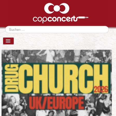
Suchen
...
VERANSTALTUNGEN
NEWS
FESTIVALS
ÜBER UNS
eventCONSULTING